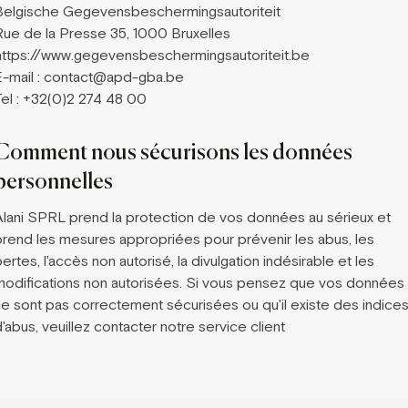
Belgische Gegevensbeschermingsautoriteit
Rue de la Presse 35, 1000 Bruxelles
https://www.gegevensbeschermingsautoriteit.be
E-mail : contact@apd-gba.be
Tel : +32(0)2 274 48 00
Comment nous sécurisons les données
personnelles
Alani SPRL prend la protection de vos données au sérieux et
prend les mesures appropriées pour prévenir les abus, les
ertes, l'accès non autorisé, la divulgation indésirable et les
modifications non autorisées. Si vous pensez que vos données
ne sont pas correctement sécurisées ou qu'il existe des indice
'abus, veuillez contacter notre service client