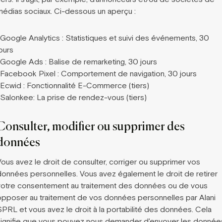
médias sociaux. Ci-dessous un aperçu :
-Google Analytics : Statistiques et suivi des événements, 30
ours
-Google Ads : Balise de remarketing, 30 jours
-Facebook Pixel : Comportement de navigation, 30 jours
-Ecwid : Fonctionnalité E-Commerce (tiers)
-Salonkee: La prise de rendez-vous (tiers)
Consulter, modifier ou supprimer des
données
Vous avez le droit de consulter, corriger ou supprimer vos
données personnelles. Vous avez également le droit de retirer
votre consentement au traitement des données ou de vous
opposer au traitement de vos données personnelles par Alani
SPRL et vous avez le droit à la portabilité des données. Cela
signifie que vous pouvez nous demander d'envoyer les donnée