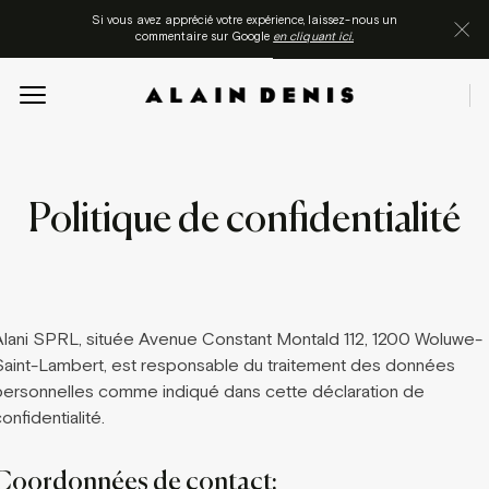
Si vous avez apprécié votre expérience, laissez-nous un
commentaire sur Google
en cliquant ici.
Politique de confidentialité
Alani SPRL, située Avenue Constant Montald 112, 1200 Woluwe-
Saint-Lambert, est responsable du traitement des données
personnelles comme indiqué dans cette déclaration de
onfidentialité.
Coordonnées de contact: