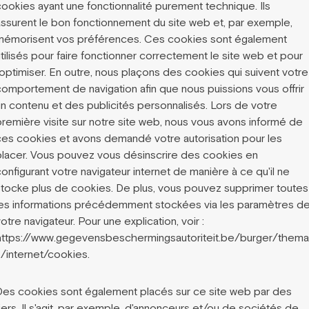
cookies ayant une fonctionnalité purement technique. Ils
assurent le bon fonctionnement du site web et, par exemple,
mémorisent vos préférences. Ces cookies sont également
tilisés pour faire fonctionner correctement le site web et pour
'optimiser. En outre, nous plaçons des cookies qui suivent votre
comportement de navigation afin que nous puissions vous offrir
un contenu et des publicités personnalisés. Lors de votre
première visite sur notre site web, nous vous avons informé de
ces cookies et avons demandé votre autorisation pour les
placer. Vous pouvez vous désinscrire des cookies en
onfigurant votre navigateur internet de manière à ce qu'il ne
stocke plus de cookies. De plus, vous pouvez supprimer toutes
les informations précédemment stockées via les paramètres d
otre navigateur. Pour une explication, voir :
https://www.gegevensbeschermingsautoriteit.be/burger/thema
s/internet/cookies.
Des cookies sont également placés sur ce site web par des
iers. Il s'agit, par exemple, d'annonceurs et/ou de sociétés de