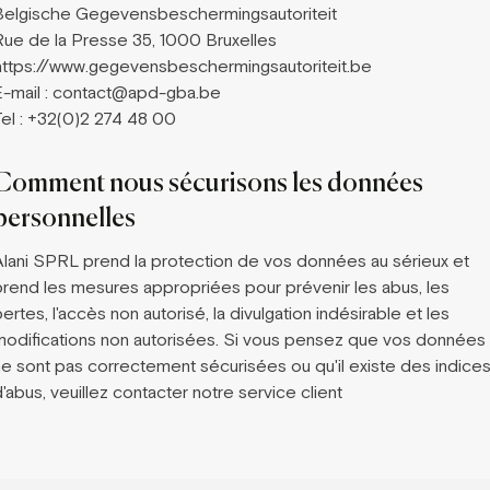
Belgische Gegevensbeschermingsautoriteit
Rue de la Presse 35, 1000 Bruxelles
https://www.gegevensbeschermingsautoriteit.be
E-mail : contact@apd-gba.be
Tel : +32(0)2 274 48 00
Comment nous sécurisons les données
personnelles
Alani SPRL prend la protection de vos données au sérieux et
prend les mesures appropriées pour prévenir les abus, les
ertes, l'accès non autorisé, la divulgation indésirable et les
modifications non autorisées. Si vous pensez que vos données
ne sont pas correctement sécurisées ou qu'il existe des indice
'abus, veuillez contacter notre service client