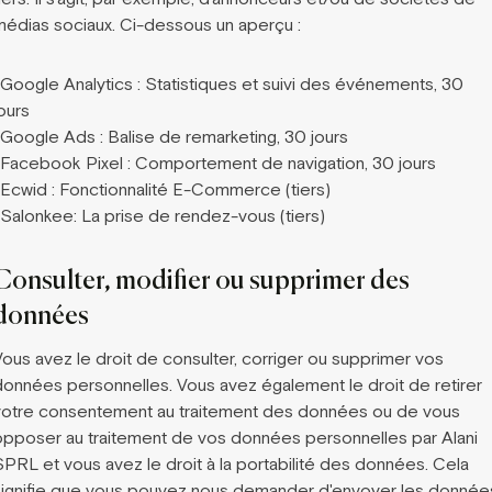
médias sociaux. Ci-dessous un aperçu :
-Google Analytics : Statistiques et suivi des événements, 30
ours
-Google Ads : Balise de remarketing, 30 jours
-Facebook Pixel : Comportement de navigation, 30 jours
-Ecwid : Fonctionnalité E-Commerce (tiers)
-Salonkee: La prise de rendez-vous (tiers)
Consulter, modifier ou supprimer des
données
Vous avez le droit de consulter, corriger ou supprimer vos
données personnelles. Vous avez également le droit de retirer
votre consentement au traitement des données ou de vous
opposer au traitement de vos données personnelles par Alani
SPRL et vous avez le droit à la portabilité des données. Cela
signifie que vous pouvez nous demander d'envoyer les donnée