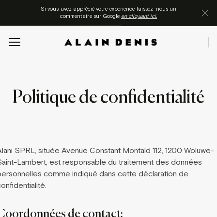
Si vous avez apprécié votre expérience, laissez-nous un
commentaire sur Google
en cliquant ici.
Politique de confidentialité
Alani SPRL, située Avenue Constant Montald 112, 1200 Woluwe-
Saint-Lambert, est responsable du traitement des données
personnelles comme indiqué dans cette déclaration de
onfidentialité.
Coordonnées de contact: