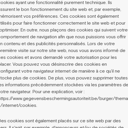
cookies ayant une fonctionnalité purement technique. Ils
assurent le bon fonctionnement du site web et, par exemple,
mémorisent vos préférences. Ces cookies sont également
tilisés pour faire fonctionner correctement le site web et pour
'optimiser. En outre, nous plaçons des cookies qui suivent votre
comportement de navigation afin que nous puissions vous offrir
un contenu et des publicités personnalisés. Lors de votre
première visite sur notre site web, nous vous avons informé de
ces cookies et avons demandé votre autorisation pour les
placer. Vous pouvez vous désinscrire des cookies en
onfigurant votre navigateur internet de manière à ce qu'il ne
stocke plus de cookies. De plus, vous pouvez supprimer toutes
les informations précédemment stockées via les paramètres d
otre navigateur. Pour une explication, voir :
https://www.gegevensbeschermingsautoriteit.be/burger/thema
s/internet/cookies.
Des cookies sont également placés sur ce site web par des
iers. Il s'agit, par exemple, d'annonceurs et/ou de sociétés de