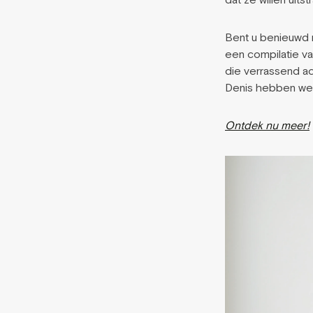
dat ze willen uitstr
Bent u benieuwd 
een compilatie va
die verrassend act
Denis hebben we d
Ontdek nu meer!