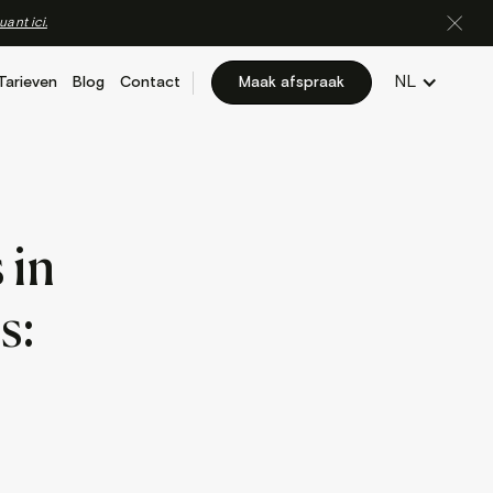
uant ici.
NL
Tarieven
Blog
Contact
Maak afspraak
 in
s: