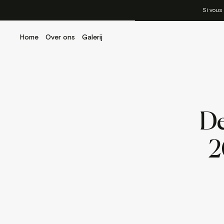
Si vous
Home
Over ons
Galerij
De
2