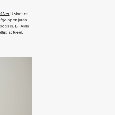
ekken.
U vindt er
afgelopen jaren
oos is. Bij Alain
tijd actueel.