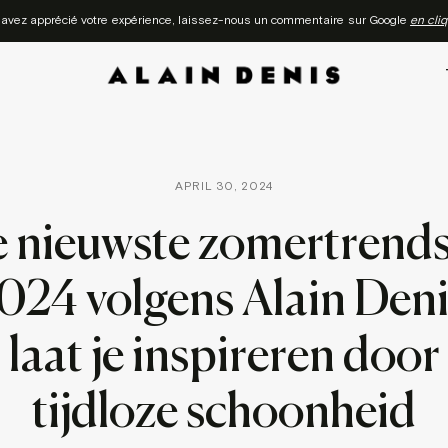
 avez apprécié votre expérience, laissez-nous un commentaire sur Google
en cliq
APRIL 30, 2024
 nieuwste zomertrends
024 volgens Alain Deni
laat je inspireren door
tijdloze schoonheid